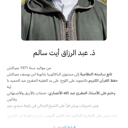
ذ. عبد الرزاق أيت سالم
من مواليد سنة 1971 بمراكش
تابع دراسته النظامية
إلى مستوى الباكالوريا بثانوية ابن يوسف بمراكش
حفظ القرآن الكريم
بالتجويد على اللوح؛ على يد الفقيه المقرئ عبد الحميد با
بّيه
و
ختم على الأستاذ المقرئ عبد الله الأنصاري
: ختمات بالأزرق والأصبهاني
وقالون
ومن تحريرات ورش قرأ على الشيخ الرحالي في زاوية سيدي بنور
كما
درس على المقرئ الدكتور عبد الكبير أكبوب
: شرح منظومة ابن الجزري
في التجويد، ومنظومة رسالة ورش، ومنظومة القول الأصدق فيما خالف فيه
قراءة المزيد
3