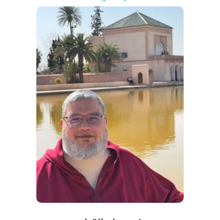
وهو حاصل على تزكيات
: الإمامة، والخطابة، والوعظ والإرشاد، وحفظ القرآن
مارس الخطابة في عدد من مساجد مراكش وغيرها
ومنذ 1992: التحق بالتدريس في دور القرآن الكريم التابعة لجمعية الدعوة إلى
القرآن والسنة بمراكش؛ فدرّس في حلقاتها، وفي معاهدها العلمية
كما
درّس في عدد من المدارس القرآنية
في سيدي بنور وتارودانت، والتي
تخرج منها عدد من حفظة القرآن الكريم
كما قام بدورات علمية في عدد من مدن المغرب
أسس وترأس منذ 2012: “جمعية الهدى للثقافة والتنمية”
بحي الآفاق
بمراكش؛ والتي تعنى بتعليم علوم القرآن والسنة لجميع شرائح المجتمع عن
طريق حلقات ومحاضرات وندوات ودورات علمية
كما يعمل منذ يونيو 2020:
أستاذا مدرسا ومستشارا إداريا
ب “برنامج
مجالس النور” لدراسة القرآن الكريم عن بعد
له عدد من المؤلفات التي طبع منها
الإسعافات الأولية في شرح متن الأجرومية
ضالة الطلاب في شرح نظم الزواوي لقواعد الإعراب
منة رب العرش شرح متن رسالة ورش للمتولي
تحقيق متن لامية الأفعال لابن مالك
تحقيق نظم الزواوي لقواعد الإعراب