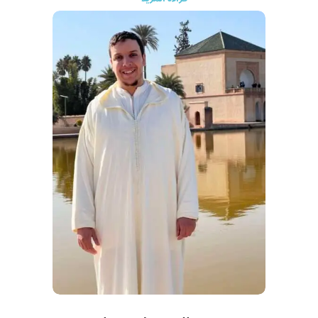
الأصبهاني الأزرق
8 ثم
درس على المقرئ الدكتور توفيق العبقري
ما تيسر من منظومة
الشاطبية وقراءة سما
قرأ العربية على يد المشايخ
: الجيلالي الملهابي وعماد الدين والحسين رغيب
رحمهم الله؛ حيث درس عليهم: الأجرومية، والألفية بالمكودي، والألفية
بالأخضري، واللامية، والتلخيص في البلاغة
كما درس العربية على يد الدكتور الأديب محمد الولالي
حضر بعض مجالس دروس التوقيت
للشيخ المؤقت عباس الدباغ رحمه الله،
كما درس على ابنه الأستاذ فؤاد الدباغ رحمه الله نظم الورقات في أصول الفقه
يعمل إمام مسجد بمراكش
كما يعمل منذ أبريل 2020:
أستاذا مدرسا
ب “برنامج مجالس النور” لدراسة
القرآن الكريم عن بعد
من مؤلفاته
: “الميسر في علم الضبط والرسم”