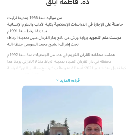
ذة. فاطمة ابلق
(مطبوع 2014)
المرأة بين الشرع والقانون للفقيه الحجوي؛ دراسة وتعليق. (مطبوع 2016)
بيت العزة. (مطبوع 2019)
من مواليد سنة 1966 بمدينة تزنيت
كفاح وطني من أجل لغة التعليم. (مطبوع 2020)
حاصلة على الإجازة في الدراسات الإسلامية
بكلية الآداب والعلوم الإنسانية
شرح كتاب: “النور المبين في قواعد عقائد الدين” للإمام ابن جزي (مطبوع
بمدينة الرباط سنة 1991م
2020)
درست علم التجويد
برواية ورش عن نافع بدار القرءان ملين بمدينة الرباط؛
تحت إشراف الشيخ محمد السوسي حفظه الله
عملت محفظة للقرآن الكريم
في عدد من الجمعيات منذ سنة 1992م
محفظة في دار القرءان الضياء بمدينة الرباط منذ 2019 إلى يومنا هذا
كما تعمل منذ شتنبر 2021:
أستاذة مدرسة
ب “برنامج مجالس النور” لدراسة
القرآن الكريم عن بعد
قراءة المزيد
3