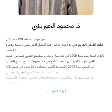
للسكاكي / الجوهر المكنون / ميزان الذهب / عيار الشعر
الدورات العلمية
دورة في مدخل طالب العلم لدراسة للعلوم الإنسانية من تأطير الشيخ حماد
القباج
ذ. محمود الحوريشي
دورة في علم التوقيت
دورة في الذكاء التواصلي وبناء الشخصية
من مواليد سنة 1986 بمراكش
الوظائف والمهام
حفظ القرآن الكريم
على يد أخيه الدكتور عبد الجليل الحوريشي وختمه وعمره
يعمل إماما وواعظا ومدرسا وخطيب جمعة بأحد المساجد بإقليم قلعة
12 سنة
السراغنة منذ 2009
تابع دراسته منذ سنة 2000 في مدرسة الرحمان للتعليم العتيق بسوس؛ حيث
مؤلف وباحث في التاريخ والتربية والأخلاق
تلقى علوما كثيرة على عدة مشايخ
في مقدمتهم: الشيخ الحاج الطيب
مؤطر تربوي
ثم التحق سنة 2005 بالمسجد الكبير بأغمات وقرأ متونا في علوم الآلة
نائب مدير “مؤسسة إحياء” منذ يناير 2021
والشريعة على يد الشيخ العربي السوسي
يعمل منذ شتنبر 2021: أستاذا تربويا ب “برنامج مجالس النور” لدراسة القرآن
حاز على شهادة الباكالوريا
بالمعهد الاتحادي للعلوم القرآنية والشرعية
الكريم عن بعد
بنواكشوط
المؤلفات
قراءة المزيد
أخذ قراءة الإمام نافع براوييه ورش وقالون؛ على يد الدكتور المقرئ محمد صالح
3
الصلاة الخاشعة
المتنوسي؛
الجأ إلى الله
وذلك من خلال كتاب الدرر اللوامع في أصل مقرأ الإمام نافع، للإمام المقرئ
دليلك إلى علم الفرائض
المحقق أبي الحسن علي بن محمد بن علي بن محمد بن الحسين الرباطي؛
دليلك لتربية طفلك