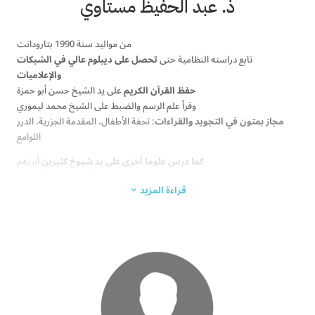
ذ. عبد الحفيظ مستاوي
من مواليد سنة 1990 بتارودانت
تابع دراسته النظامية حتى
تحصل على ديبلوم عالي في الشبكات
والإعلاميات
حفظ القرآن الكريم
على يد الشيخ حسن أبو حمزة
وقرأ علم الرسم والضبط على الشيخ محمد ليموري
مجاز بمتون في التجويد والقراءات
: تحفة الأطفال، المقدمة الجزرية، الدرر
اللوامع
كما درس علوما أخرى على يد شيوخ كثيرين
أبرزهم
الشيخ محمد الساخي
قراءة المزيد
الشيخ عصام البشير المراكشي
3
الشيخ محمد أبو اليسر
الشيخ مصطفى العلوي السوسي
الشيخ وليد المنيسي
الشيخ المحدث ياسين الفحل
الشيخ مساعد الطيار
الشيخ مختار العربي مومن الجزائري
درس على هؤلاء وغيرهم