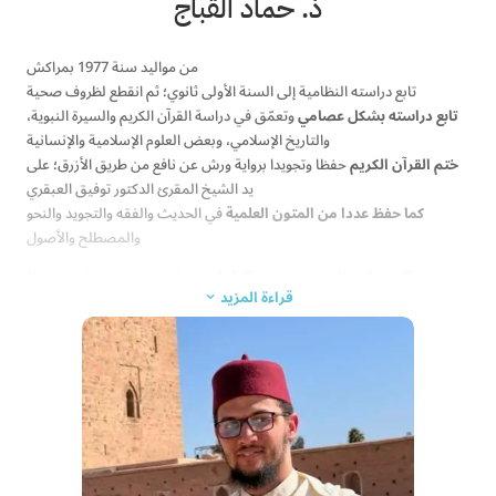
ذ. حماد القباج
تجويد المقال بشرح تحفة الأطفال للجمزوري
من مواليد سنة 1977 بمراكش
تابع دراسته النظامية إلى السنة الأولى ثانوي؛ ثم انقطع لظروف صحية
تابع دراسته بشكل عصامي
وتعمّق في دراسة القرآن الكريم والسيرة النبوية،
والتاريخ الإسلامي، وبعض العلوم الإسلامية والإنسانية
ختم القرآن الكريم
حفظا وتجويدا برواية ورش عن نافع من طريق الأزرق؛ على
يد الشيخ المقرئ الدكتور توفيق العبقري
كما حفظ عددا من المتون العلمية
في الحديث والفقه والتجويد والنحو
والمصطلح والأصول
جالس واستفاد من عدد من العلماء
(فقهاء ومؤرخين ومفكرين ودعاة
قراءة المزيد
وسياسيين)؛ منهم
3
الدكتور عبد السلام الخرشي (فقيه وأديب وداعية، أستاذ جامعي) (ت 2011)
رحمه الله تعالى
العلامة محمد الصمدي (فقيه وخطيب، عضو الرابطة المحمدية للعلماء) (ت
2012) رحمه الله تعالى
الدكتور عبد الكريم الفيلالي (مؤرخ وسياسي) (ت 2013) رحمه الله تعالى
العلامة محمد الأمين بوخبزة (محدث ومؤرخ وأديب، داعية) (ت 2020) رحمه الله
تعالى